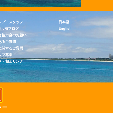
ップ・スタッフ
日本語
atic海ブログ
English
海協力金のお願い
あるご質問
に関するご質問
ッフ募集
ク・相互リンク
ャー