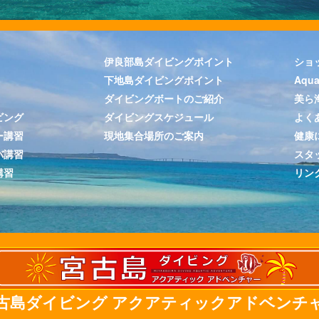
伊良部島ダイビングポイント
ショ
下地島ダイビングポイント
Aqu
ダイビングボートのご紹介
美ら
ビング
ダイビングスケジュール
よく
ー講習
現地集合場所のご案内
健康
バ講習
スタ
講習
リン
古島ダイビング アクアティックアドベンチ