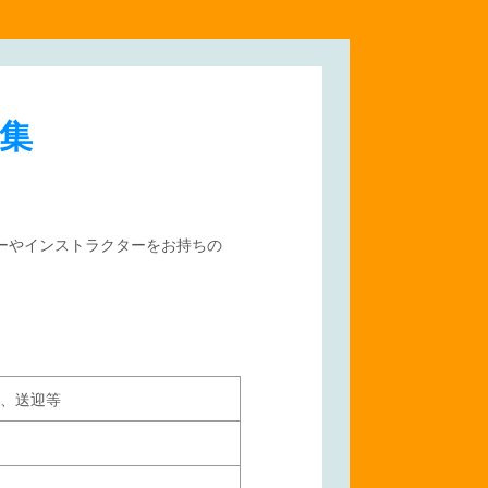
集
ーやインストラクターをお持ちの
。
、送迎等