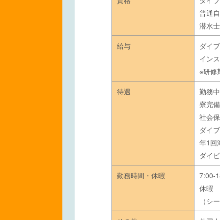
資格
ダイブ
普通自
潜水士
給与
ダイブ
インス
※研修
待遇
勤務中
寮完備
社会保
ダイブ
年1回
ダイビ
勤務時間・休暇
7:00-1
休暇 
（シー